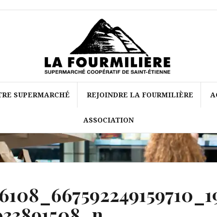
TRE SUPERMARCHÉ
REJOINDRE LA FOURMILIÈRE
A
ASSOCIATION
6108_667592249159710_1
033891508_n