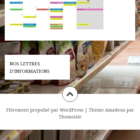
Navigation
NOS LETTRES
de
D’INFORMATIONS
l’article
Fièrement propulsé par WordPress
|
Thème
Amadeus
par
Themeisle