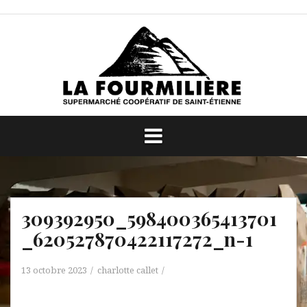
Aller
au
contenu
309392950_598400365413701
_620527870422117272_n-1
13 octobre 2023
charlotte callet