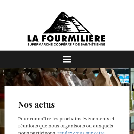
Aller
au
contenu
Nos actus
Pour connaître les prochains événements et
réunions que nous organisons ou auxquels
nous participons,
rendez-vous sur cette