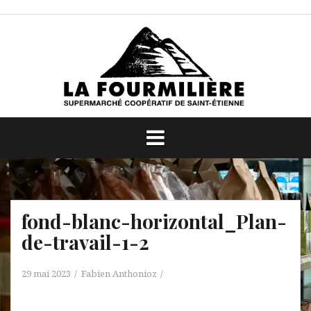
Aller
au
contenu
fond-blanc-horizontal_Plan-
de-travail-1-2
29 mai 2023
Fabien Anthonioz