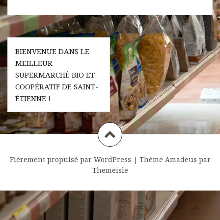
Navigation
BIENVENUE DANS LE
de
MEILLEUR
l’article
SUPERMARCHÉ BIO ET
COOPÉRATIF DE SAINT-
ÉTIENNE !
Fièrement propulsé par WordPress
|
Thème
Amadeus
par
Themeisle