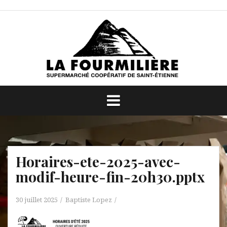
Aller
au
contenu
Horaires-ete-2025-avec-
modif-heure-fin-20h30.pptx
30 juillet 2025
Baptiste Lopez