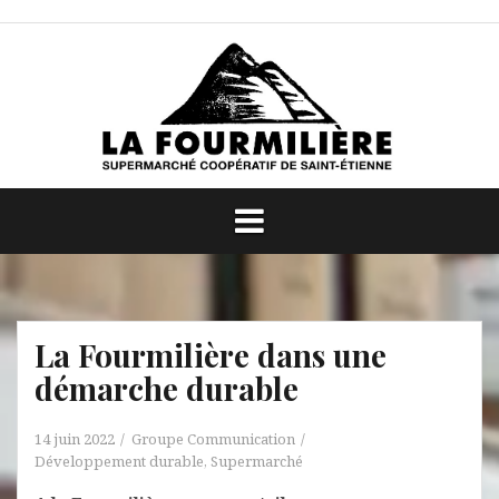
Aller
au
contenu
La Fourmilière dans une
démarche durable
14 juin 2022
Groupe Communication
Développement durable
,
Supermarché