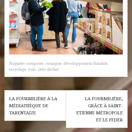
Étiquette
composte
,
consigne
,
développement durable
,
recyclage
,
vrac
,
zéro déchet
Navigation
LA FOURMILIÈRE À LA
LA FOURMILIÈRE,
de
MÉDIATHÈQUE DE
GRÂCE À SAINT-
l’article
TARENTAIZE
ETIENNE MÉTROPOLE
ET LE FEDER