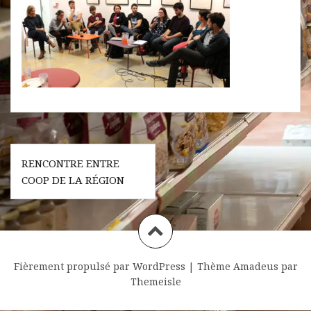
Navigation
RENCONTRE ENTRE
de
COOP DE LA RÉGION
l’article
Fièrement propulsé par WordPress
|
Thème
Amadeus
par
Themeisle