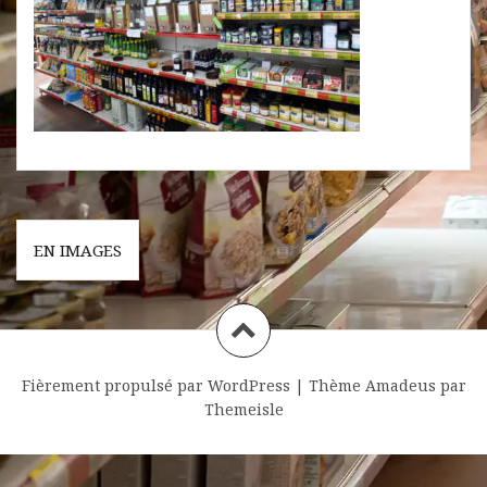
Navigation
EN IMAGES
de
l’article
Fièrement propulsé par WordPress
|
Thème
Amadeus
par
Themeisle