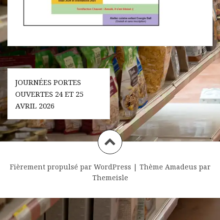
Navigation
JOURNÉES PORTES
de
OUVERTES 24 ET 25
l’article
AVRIL 2026
Fièrement propulsé par WordPress
|
Thème
Amadeus
par
Themeisle