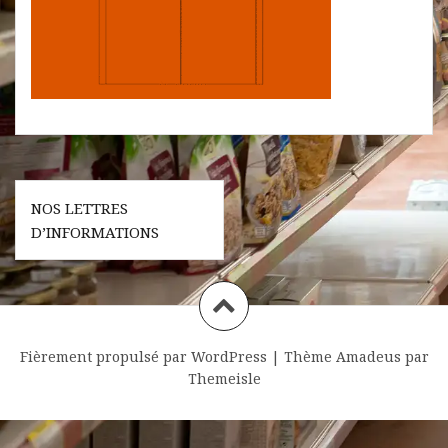
Navigation
NOS LETTRES
de
D’INFORMATIONS
l’article
Fièrement propulsé par WordPress
|
Thème
Amadeus
par
Themeisle