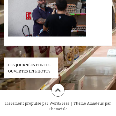
Navigation
LES JOURNÉES PORTES
de
OUVERTES EN PHOTOS
l’article
Fièrement propulsé par WordPress
|
Thème
Amadeus
par
Themeisle