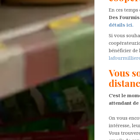
En ces temps 
Des Fourmis s
détails ici
.
Si vous souha
coopérateur.ic
bénéficier de 
lafourmilliere
Vous so
distanc
C’est le mome
attendant de
On vous encou
intéresse, le
Vous trouver