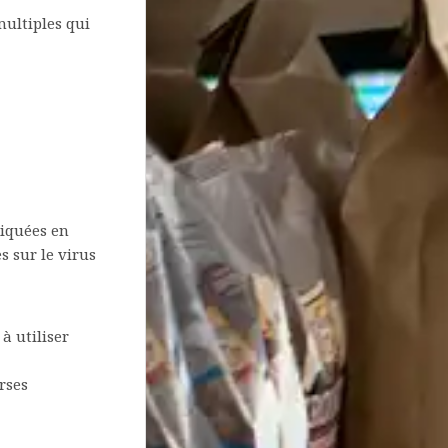
multiples qui
iquées en
 sur le virus
à utiliser
rses