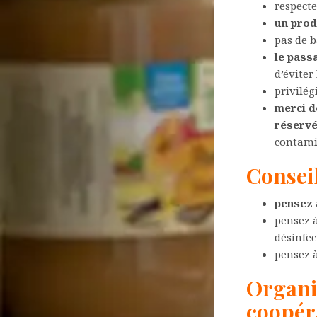
respecte
un prod
pas de 
le pass
d’éviter
privilég
merci d
réservé
contami
Consei
pensez 
pensez à
désinfec
pensez à
Organis
coopéra