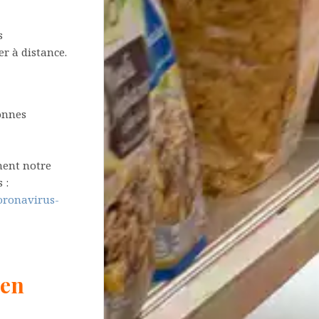
s
er à distance.
sonnes
ment notre
 :
coronavirus-
 en