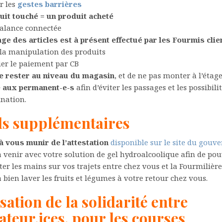
r les
gestes barrières
uit touché = un produit acheté
balance connectée
age des articles est à présent effectué par les Fourmis clie
 la manipulation des produits
ier le paiement par CB
e rester au niveau du magasin
, et de ne pas monter à l’étage
 aux permanent-e-s
afin d’éviter les passages et les possibili
nation.
ls supplémentaires
à vous munir de
l’attestation
disponible sur le site du gou
 venir avec votre solution de gel hydroalcoolique afin de po
ter les mains sur vos trajets entre chez vous et la Fourmilière
 bien laver les fruits et légumes à votre retour chez vous.
ation de la solidarité entre
teur.ices, pour les courses