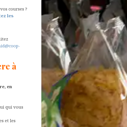
vos courses ?
ez les
itez
nid@coop-
ère à
re, en
ui qui vous
s et les