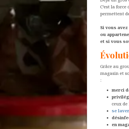
C’est la forc
permettent de
Si vous avez
ou appartene
et si vous so
Évolut
Grâce au gro
magasin et so
:
merci d
privilé
ceux de 
se lave
désinfec
en maga