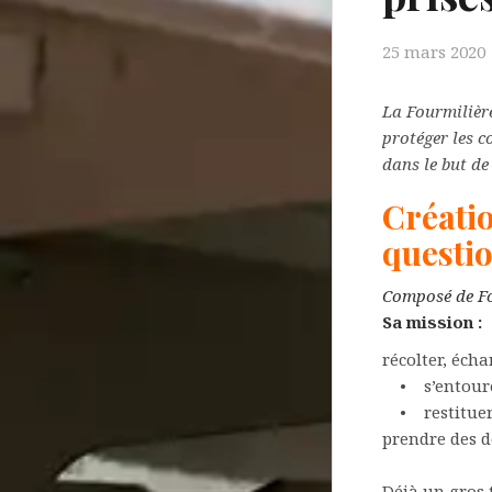
25 mars 2020
La Fourmilière
protéger les c
dans le but de
Créatio
questi
Composé de Fo
Sa mission :
récolter, écha
• s’entourer
• restituer l
prendre des d
Déjà un gros 