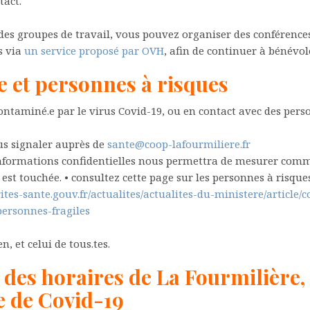
tact.
 des groupes de travail, vous pouvez organiser des conférence
s via
un service proposé par OVH
, afin de continuer à bénévol
e et personnes à risques
contaminé.e par le virus Covid-19, ou en contact avec des per
us signaler auprès de
sante@coop-lafourmiliere.fr
informations confidentielles nous permettra de mesurer com
t touchée. • consultez cette page sur les personnes à risques
rites-sante.gouv.fr/actualites/actualites-du-ministere/article/
personnes-fragiles
n, et celui de tous.tes.
des horaires de La Fourmilière,
e de Covid-19