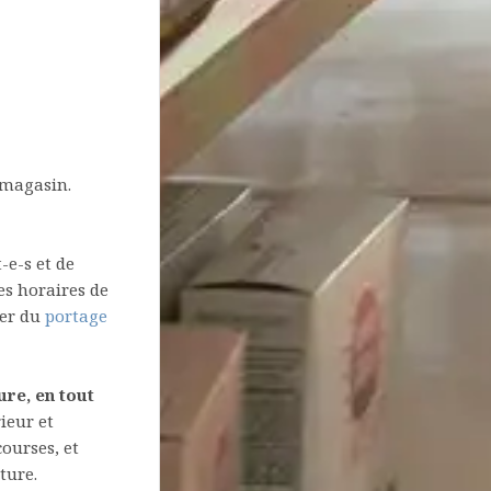
n magasin.
-e-s et de
es horaires de
ier du
portage
ure, en tout
ieur et
ourses, et
ture.