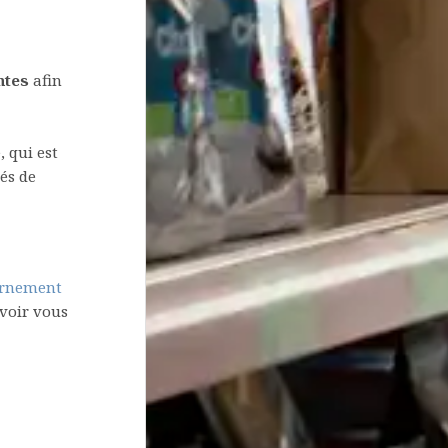
ntes
afin
, qui est
tés de
vernement
uvoir vous