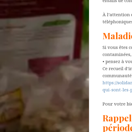
emails de con
À l’attention
téléphonique
Maladi
Si vous êtes 
contaminées,
• pensez à vo
Ce recueil d’
communauté es
https://solida
qui-sont-les-
Pour votre bie
Rappel 
périod