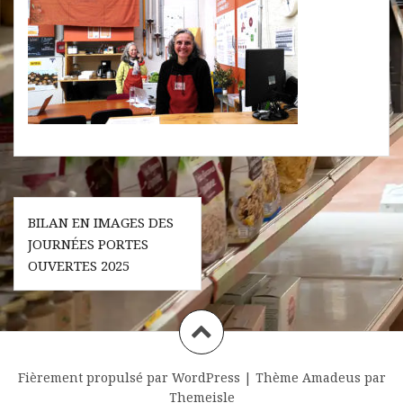
Navigation
BILAN EN IMAGES DES
de
JOURNÉES PORTES
l’article
OUVERTES 2025
Fièrement propulsé par WordPress
|
Thème
Amadeus
par
Themeisle