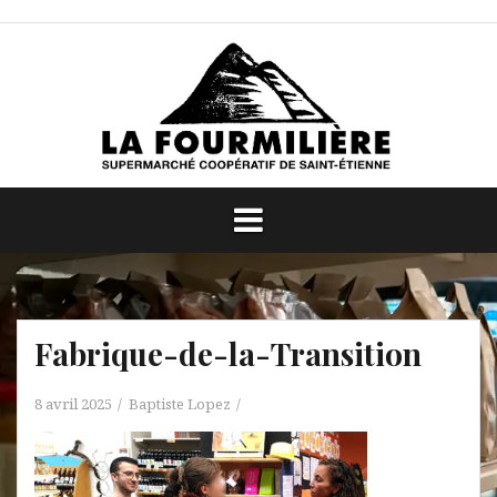
Aller
au
contenu
Fabrique-de-la-Transition
8 avril 2025
Baptiste Lopez